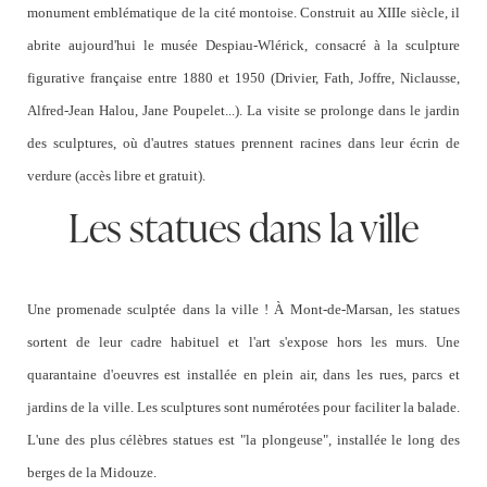
monument emblématique de la cité montoise. Construit au XIIIe siècle, il
abrite aujourd'hui le musée
Despiau-Wl
érick,
consacré à la sculpture
figurative française entre 1880 et 1950 (Drivier, Fath, Joffre, Niclausse,
Alfred-Jean Halou, Jane Poupelet...). La visite se prolonge dans le jardin
des sculptures, où d'autres statues prennent racines dans leur écrin de
verdure (accès libre et gratuit).
Les statues dans la ville
Une promenade sculptée dans la ville ! À
Mont-de-Marsan,
les statues
sortent de leur cadre habituel et l'art s'expose hors les murs. Une
quarantaine d'oeuvres est installée en plein air, dans les rues, parcs et
jardins de la ville. Les sculptures sont numérotées pour faciliter la balade.
L'une des plus célèbres statues est "la plongeuse", installée le long des
berges de la
Midouze.