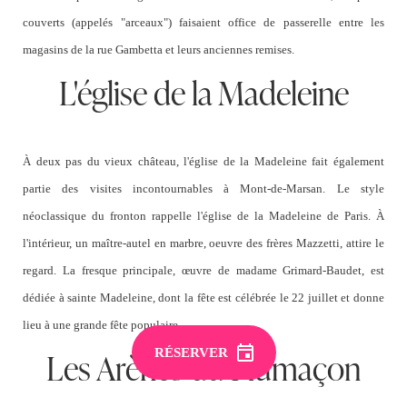
couverts (appelés "arceaux") faisaient office de passerelle entre les
magasins de la rue
Gambetta
et leurs anciennes remises.
L'église de la Madeleine
À deux pas du vieux château,
l'église de la Madeleine
fait également
partie des visites incontournables à
Mont-de-Marsan.
Le style
néoclassique du fronton rappelle
l'église de la Madeleine
de
Paris.
À
l'intérieur, un maître-autel en marbre, oeuvre des frères
Mazzetti,
attire le
regard. La fresque principale, œuvre de madame
Grimard-Baudet,
est
dédiée à
sainte Madeleine
, dont la fête est célébrée le 22 juillet et donne
lieu à une grande fête populaire.
Les Arènes du Plumaçon
RÉSERVER