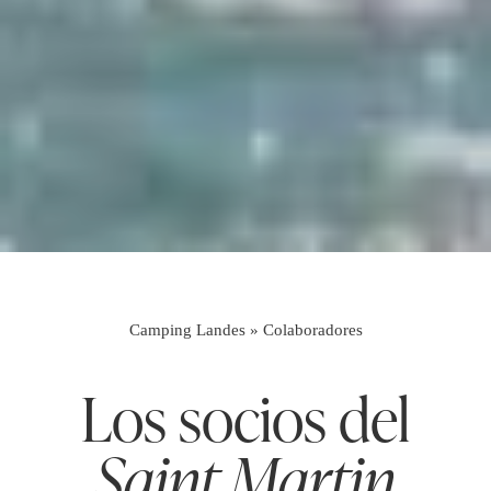
Camping Landes
»
Colaboradores
Los socios del
Saint Martin